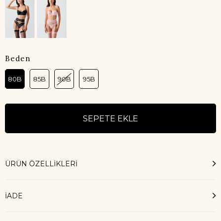
Beden
80B
85B
90B
95B
ÜRÜN ÖZELLIKLERI
İADE