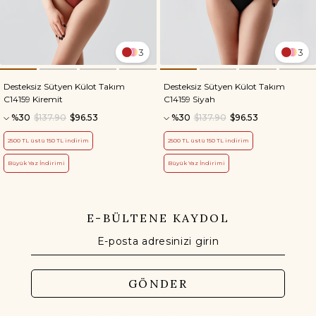
3
3
Desteksiz Sütyen Külot Takım
Desteksiz Sütyen Külot Takım
C14159 Kiremit
C14159 Siyah
%30
$137.90
$96.53
%30
$137.90
$96.53
2500 TL üstü 150 TL indirim
2500 TL üstü 150 TL indirim
Büyük Yaz İndirimi
Büyük Yaz İndirimi
E-BÜLTENE KAYDOL
GÖNDER