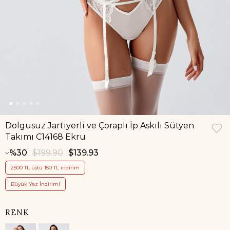
Dolgusuz Jartiyerli ve Çoraplı İp Askılı Sütyen
Takımı C14168 Ekru
30
$199.90
$139.93
2500 TL üstü 150 TL indirim
Büyük Yaz İndirimi
RENK