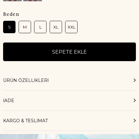
Beden
S
M
L
XL
XXL
ÜRÜN ÖZELLIKLERI
İADE
KARGO & TESLİMAT