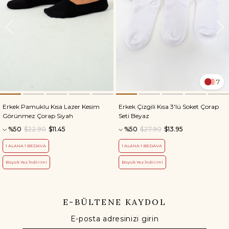
7
Erkek Pamuklu Kısa Lazer Kesim
Erkek Çizgili Kısa 3'lü Soket Çorap
Görünmez Çorap Siyah
Seti Beyaz
%50
$22.90
$11.45
%50
$27.90
$13.95
1 ALANA 1 BEDAVA
1 ALANA 1 BEDAVA
Büyük Yaz İndirimi
Büyük Yaz İndirimi
E-BÜLTENE KAYDOL