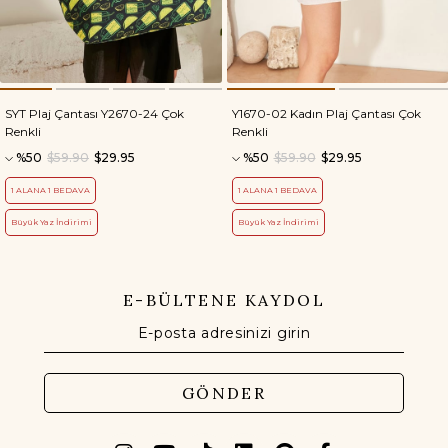
SYT Plaj Çantası Y2670-24 Çok
Y1670-02 Kadın Plaj Çantası Çok
Renkli
Renkli
%50
$59.90
$29.95
%50
$59.90
$29.95
1 ALANA 1 BEDAVA
1 ALANA 1 BEDAVA
Büyük Yaz İndirimi
Büyük Yaz İndirimi
E-BÜLTENE KAYDOL
GÖNDER