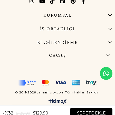
KURUMSAL
İŞ ORTAKLIĞI
BİLGİLENDİRME
C&City
© 2011-2026 camasircity.com Tüm Hakları Saklıdır.
32
$129.90
$189.90