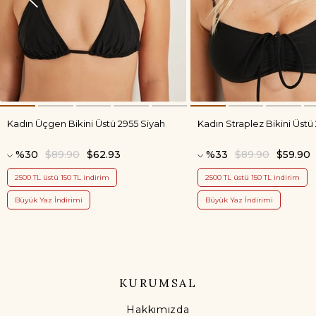
Kadın Üçgen Bikini Üstü 2955 Siyah
Kadın Straplez Bikini Üstü
%30
$89.90
$62.93
%33
$89.90
$59.90
2500 TL üstü 150 TL indirim
2500 TL üstü 150 TL indirim
Büyük Yaz İndirimi
Büyük Yaz İndirimi
KURUMSAL
Hakkımızda