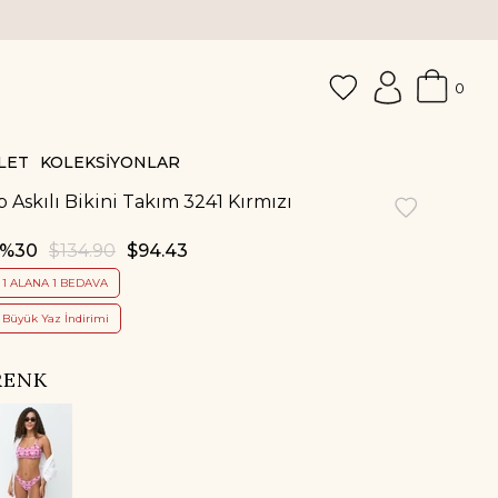
0
LET
KOLEKSİYONLAR
p Askılı Bikini Takım 3241 Kırmızı
30
$134.90
$94.43
1 ALANA 1 BEDAVA
Büyük Yaz İndirimi
RENK