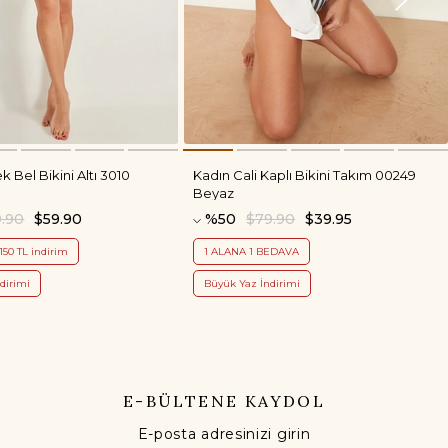
 Bel Bikini Altı 3010
Kadın Cali Kaplı Bikini Takım 00249
Beyaz
.90
$59.90
%50
$79.90
$39.95
150 TL indirim
1 ALANA 1 BEDAVA
dirimi
Büyük Yaz İndirimi
E-BÜLTENE KAYDOL