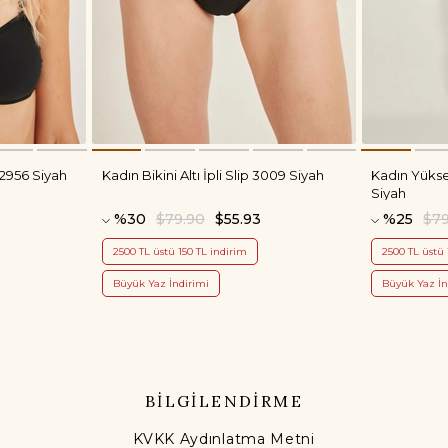
 2956 Siyah
Kadın Bikini Altı İpli Slip 3009 Siyah
Kadın Yüksek
Siyah
%30
$79.90
$55.93
%25
$79
2500 TL üstü 150 TL indirim
2500 TL üstü 
Büyük Yaz İndirimi
Büyük Yaz İn
BİLGİLENDİRME
KVKK Aydınlatma Metni