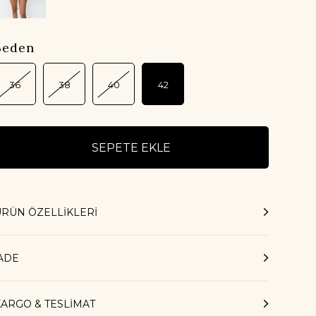
Beden
36
38
40
42
ÜRÜN ÖZELLIKLERI
İADE
KARGO & TESLİMAT