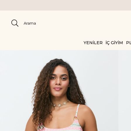
2000 TL ÜZER
YENİLER
İÇ GİYİM
PL