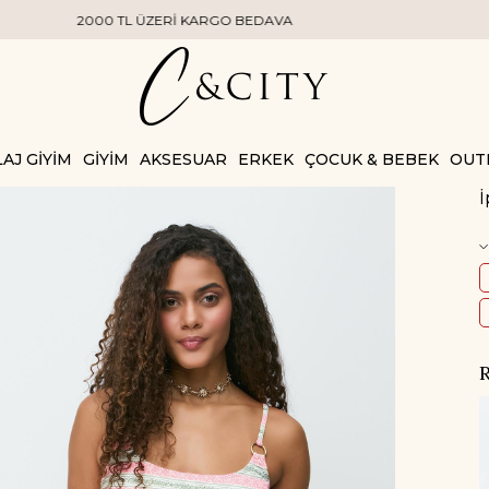
İ KARGO BEDAVA
AJ GİYİM
GİYİM
AKSESUAR
ERKEK
ÇOCUK & BEBEK
OUT
İ