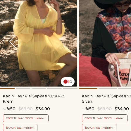
5
Kadın Hasır Plaj Şapkası Y1730-23
Kadın Hasır Plaj Şapkası Y
Krem
Siyah
%50
$69.90
$34.90
%50
$69.90
$34.90
2500 TL üstü 150 TL indirim
2500 TL üstü 150 TL indirim
Büyük Yaz İndirimi
Büyük Yaz İndirimi