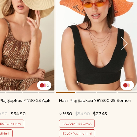
5
1
Plaj Şapkası Y1730-23 Açık
Hasır Plaj Şapkası Y87300-29 Somon
9.90
$34.90
%50
$54.90
$27.45
150 TL indirim
1 ALANA 1 BEDAVA
dirimi
Büyük Yaz İndirimi