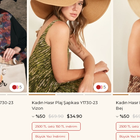
5
5
1730-23
Kadın Hasır Plaj Şapkası Y1730-23
Kadın Hasır 
Vizon
Bej
%50
$69.90
$34.90
%50
$6
2500 TL üstü 150 TL indirim
2500 TL üstü 
Büyük Yaz İndirimi
Büyük Yaz İn