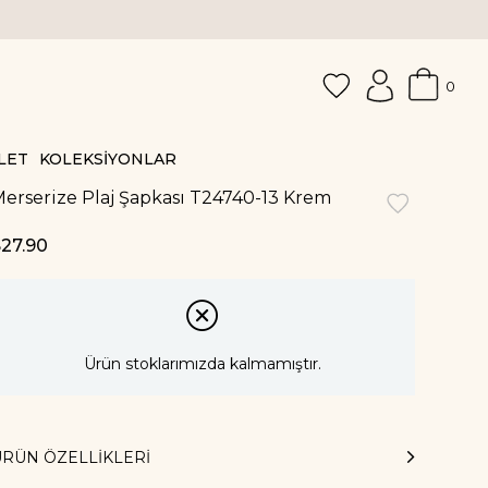
0
LET
KOLEKSİYONLAR
erserize Plaj Şapkası T24740-13 Krem
27.90
Ürün stoklarımızda kalmamıştır.
ÜRÜN ÖZELLIKLERI