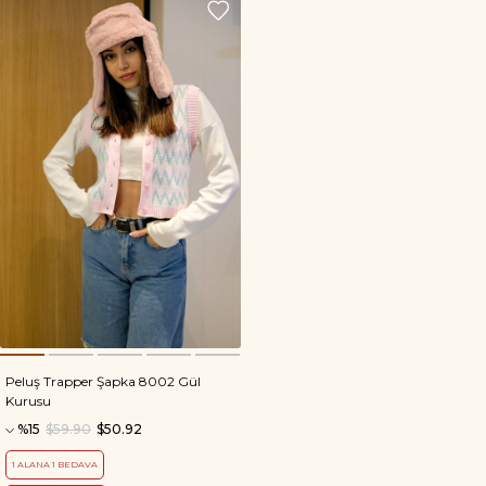
Peluş Trapper Şapka 8002 Gül
Kurusu
%15
$59.90
$50.92
1 ALANA 1 BEDAVA