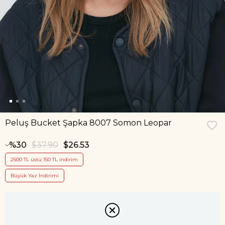
Peluş Bucket Şapka 8007 Somon Leopar
30
$37.90
$26.53
2500 TL üstü 150 TL indirim
Büyük Yaz İndirimi