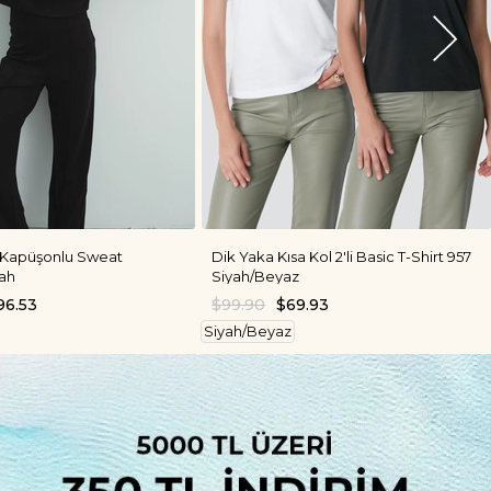
 Kapüşonlu Sweat
Dik Yaka Kısa Kol 2'li Basic T-Shirt 957
ah
Siyah/Beyaz
96.53
$99.90
$69.93
Siyah/Beyaz