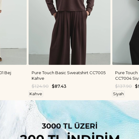
1 Bej
Pure Touch Basic Sweatshirt CC7005
Pure Touch
Kahve
CC7004 Siy
$124.90
$87.43
$137.90
$
Kahve
Siyah