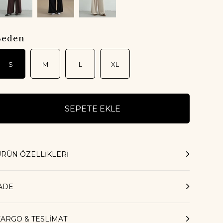
Beden
S
M
L
XL
ÜRÜN ÖZELLIKLERI
İADE
KARGO & TESLİMAT