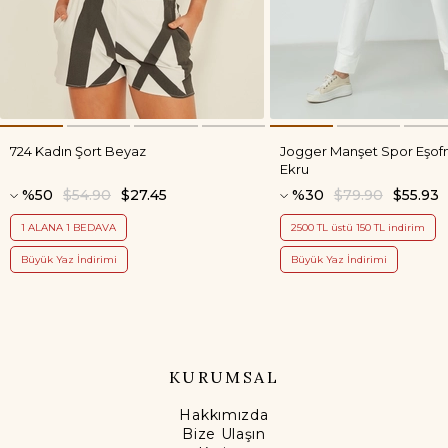
724 Kadın Şort Beyaz
Jogger Manşet Spor Eşofm
Ekru
%50
$54.90
$27.45
%30
$79.90
$55.93
1 ALANA 1 BEDAVA
2500 TL üstü 150 TL indirim
Büyük Yaz İndirimi
Büyük Yaz İndirimi
KURUMSAL
Hakkımızda
Bize Ulaşın