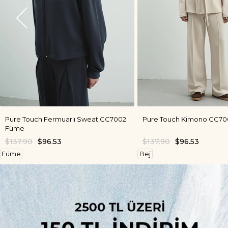
Pure Touch Fermuarlı Sweat CC7002
Pure Touch Kimono CC700
Füme
$137.90
$96.53
$137.90
$96.53
Füme
Bej