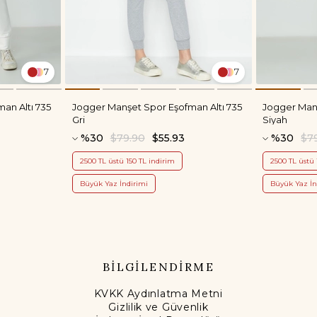
7
7
an Altı 735
Jogger Manşet Spor Eşofman Altı 735
Jogger Manş
Gri
Siyah
%30
$79.90
$55.93
%30
$7
2500 TL üstü 150 TL indirim
2500 TL üstü 
Büyük Yaz İndirimi
Büyük Yaz İn
BİLGİLENDİRME
KVKK Aydınlatma Metni
Gizlilik ve Güvenlik