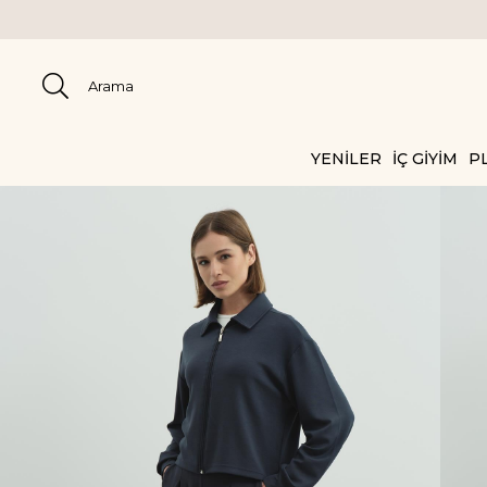
2000 TL ÜZERİ KARGO BE
YENİLER
İÇ GİYİM
PL