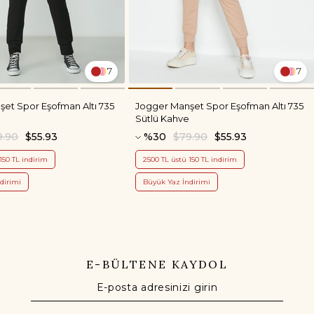
7
7
et Spor Eşofman Altı 735
Jogger Manşet Spor Eşofman Altı 735
Sütlü Kahve
9.90
$55.93
%30
$79.90
$55.93
150 TL indirim
2500 TL üstü 150 TL indirim
dirimi
Büyük Yaz İndirimi
E-BÜLTENE KAYDOL