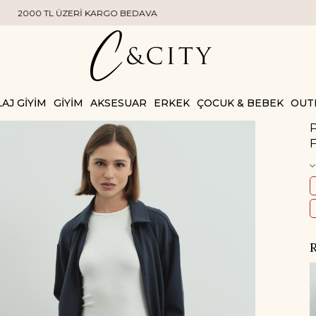
DAVA
AJ GİYİM
GİYİM
AKSESUAR
ERKEK
ÇOCUK & BEBEK
OUT
P