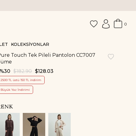
0
LET
KOLEKSİYONLAR
ure Touch Tek Pileli Pantolon CC7007
Füme
30
$182.90
$128.03
2500 TL üstü 150 TL indirim
Büyük Yaz İndirimi
RENK