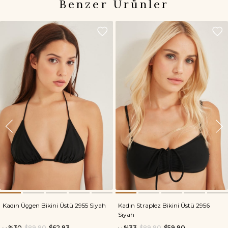
Benzer Ürünler
Kadın Üçgen Bikini Üstü 2955 Siyah
Kadın Straplez Bikini Üstü 2956
Siyah
%30
$89.90
$62.93
%33
$89.90
$59.90