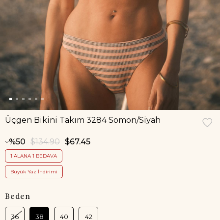
Üçgen Bikini Takım 3284 Somon/Siyah
50
$134.90
$67.45
1 ALANA 1 BEDAVA
Büyük Yaz İndirimi
Beden
36
38
40
42