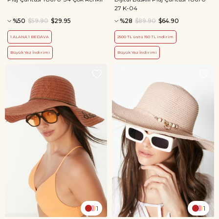
27 K-04
%50
$59.90
$29.95
%28
$89.90
$64.90
1 ALANA 1 BEDAVA
2500 TL üstü 150 TL indirim
Büyük Yaz İndirimi
Büyük Yaz İndirimi
1
1