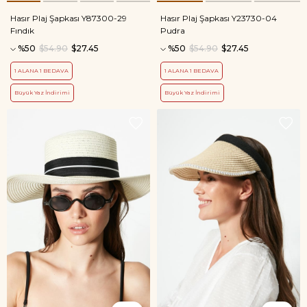
Hasır Plaj Şapkası Y87300-29
Hasır Plaj Şapkası Y23730-04
Fındık
Pudra
%50
$54.90
$27.45
%50
$54.90
$27.45
1 ALANA 1 BEDAVA
1 ALANA 1 BEDAVA
Büyük Yaz İndirimi
Büyük Yaz İndirimi