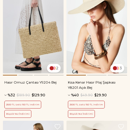
2
3
Hasır Omuz Çantası Y9204 Bej
Kısa Kenar Hasır Plaj Şapkası
Y8201 Açık Bej
%32
$189.90
$129.90
%40
$49.90
$29.90
2500 TL üstü 150 TL indirim
2500 TL üstü 150 TL indirim
Büyük Yaz İndirimi
Büyük Yaz İndirimi