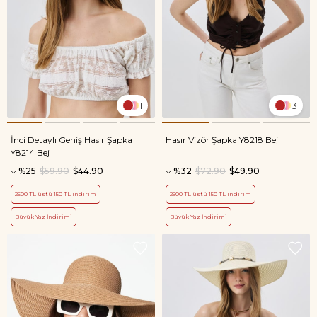
1
3
İnci Detaylı Geniş Hasır Şapka
Hasır Vizör Şapka Y8218 Bej
Y8214 Bej
%25
$59.90
$44.90
%32
$72.90
$49.90
2500 TL üstü 150 TL indirim
2500 TL üstü 150 TL indirim
Büyük Yaz İndirimi
Büyük Yaz İndirimi