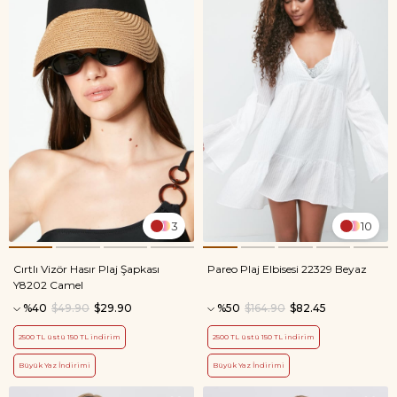
3
10
Cırtlı Vizör Hasır Plaj Şapkası
Pareo Plaj Elbisesi 22329 Beyaz
Y8202 Camel
%40
$49.90
$29.90
%50
$164.90
$82.45
2500 TL üstü 150 TL indirim
2500 TL üstü 150 TL indirim
Büyük Yaz İndirimi
Büyük Yaz İndirimi