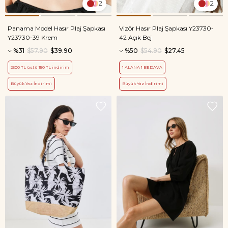
2
2
Panama Model Hasır Plaj Şapkası
Vizör Hasır Plaj Şapkası Y23730-
Y23730-39 Krem
42 Açık Bej
%31
$57.90
$39.90
%50
$54.90
$27.45
2500 TL üstü 150 TL indirim
1 ALANA 1 BEDAVA
Büyük Yaz İndirimi
Büyük Yaz İndirimi