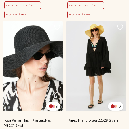
2500 TL üstü 150 TL indirim
2500 TL üstü 150 TL indirim
Büyük Yaz İndirimi
Büyük Yaz İndirimi
3
10
Kısa Kenar Hasır Plaj Şapkası
Pareo Plaj Elbisesi 22329 Siyah
Y8201 Siyah