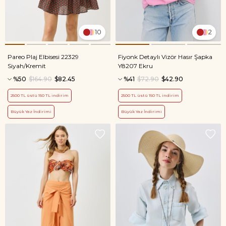
10
2
Pareo Plaj Elbisesi 22329
Fiyonk Detaylı Vizör Hasır Şapka
Siyah/Kremit
Y8207 Ekru
%50
$164.90
$82.45
%41
$72.90
$42.90
2500 TL üstü 150 TL indirim
2500 TL üstü 150 TL indirim
Büyük Yaz İndirimi
Büyük Yaz İndirimi