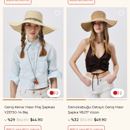
Büyük Yaz İndirimi
Büyük Yaz İndirimi
2
2
Geniş Kenar Hasır Plaj Şapkası
Denizkabuğu Detaylı Geniş Hasır
Y25730-14 Bej
Şapka Y8217 Vizon
%29
$62.90
$44.90
%32
$72.90
$49.90
2500 TL üstü 150 TL indirim
2500 TL üstü 150 TL indirim