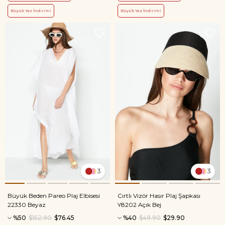
Büyük Yaz İndirimi
Büyük Yaz İndirimi
3
3
Büyük Beden Pareo Plaj Elbisesi
Cırtlı Vizör Hasır Plaj Şapkası
22330 Beyaz
Y8202 Açık Bej
%50
$152.90
$76.45
%40
$49.90
$29.90