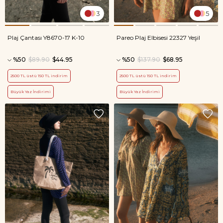
3
5
Plaj Çantası Y8670-17 K-10
Pareo Plaj Elbisesi 22327 Yeşil
%50
$89.90
$44.95
%50
$137.90
$68.95
2500 TL üstü 150 TL indirim
2500 TL üstü 150 TL indirim
Büyük Yaz İndirimi
Büyük Yaz İndirimi