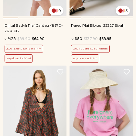
9
5
Dijital Baskılı Plaj Çantası Y8670-
Pareo Plaj Elbisesi 22327 Siyah
26 K-08
%28
$89.90
$64.90
%50
$137.90
$68.95
2500 TL üstü 150 TL indirim
2500 TL üstü 150 TL indirim
Büyük Yaz İndirimi
Büyük Yaz İndirimi