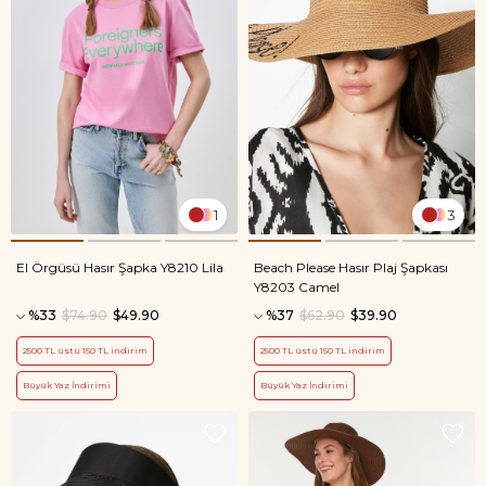
1
3
El Örgüsü Hasır Şapka Y8210 Lila
Beach Please Hasır Plaj Şapkası
Y8203 Camel
%33
$74.90
$49.90
%37
$62.90
$39.90
2500 TL üstü 150 TL indirim
2500 TL üstü 150 TL indirim
Büyük Yaz İndirimi
Büyük Yaz İndirimi