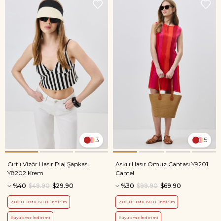
3
5
Cırtlı Vizör Hasır Plaj Şapkası
Askılı Hasır Omuz Çantası Y9201
Y8202 Krem
Camel
%40
$49.90
$29.90
%30
$99.90
$69.90
2500 TL üstü 150 TL indirim
2500 TL üstü 150 TL indirim
Büyük Yaz İndirimi
Büyük Yaz İndirimi