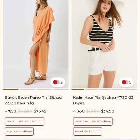
3
5
Büyük Beden Pareo Plaj Elbisesi
Kadın Hasır Plaj Şapkası Y1730-23
22330 Kavun İçi
Beyaz
%50
$152.90
$76.45
%50
$69.90
$34.90
2500 TL üstü 150 TL indirim
2500 TL üstü 150 TL indirim
Büyük Yaz İndirimi
Büyük Yaz İndirimi