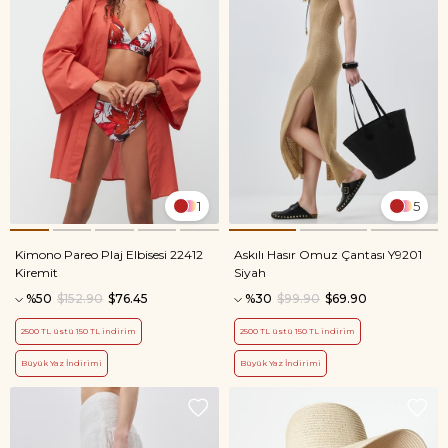
1
5
Kimono Pareo Plaj Elbisesi 22412
Askılı Hasır Omuz Çantası Y9201
Kiremit
Siyah
%50
$152.90
$76.45
%30
$99.90
$69.90
2500 TL üstü 150 TL indirim
2500 TL üstü 150 TL indirim
Büyük Yaz İndirimi
Büyük Yaz İndirimi