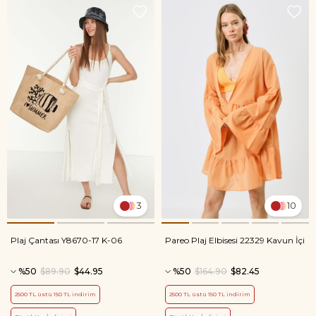
3
10
Plaj Çantası Y8670-17 K-06
Pareo Plaj Elbisesi 22329 Kavun İçi
%50
$89.90
$44.95
%50
$164.90
$82.45
2500 TL üstü 150 TL indirim
2500 TL üstü 150 TL indirim