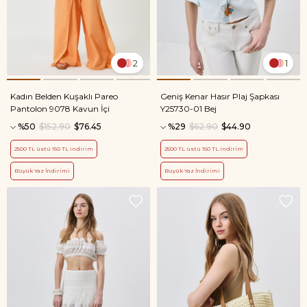
2
1
Kadın Belden Kuşaklı Pareo
Geniş Kenar Hasır Plaj Şapkası
Pantolon 9078 Kavun İçi
Y25730-01 Bej
%50
$152.90
$76.45
%29
$62.90
$44.90
2500 TL üstü 150 TL indirim
2500 TL üstü 150 TL indirim
Büyük Yaz İndirimi
Büyük Yaz İndirimi