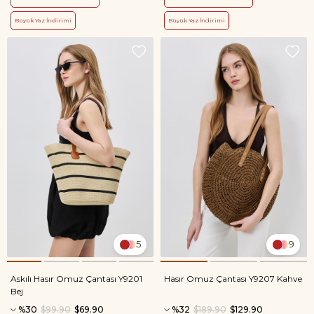
Büyük Yaz İndirimi
Büyük Yaz İndirimi
5
9
Askılı Hasır Omuz Çantası Y9201
Hasır Omuz Çantası Y9207 Kahve
Bej
%30
$99.90
$69.90
%32
$189.90
$129.90