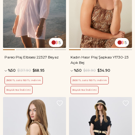
5
5
Pareo Plaj Elbisesi 22327 Beyaz
Kadın Hasır Plaj Şapkası Y1730-23
Açık Bej
%50
$137.90
$68.95
%50
$69.90
$34.90
2500 TL üstü 150 TL indirim
2500 TL üstü 150 TL indirim
Büyük Yaz İndirimi
Büyük Yaz İndirimi