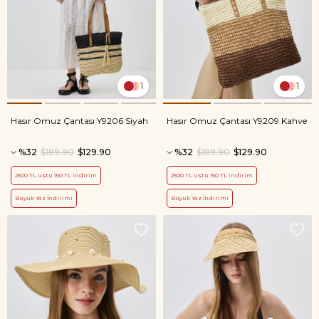
1
1
Hasır Omuz Çantası Y9206 Siyah
Hasır Omuz Çantası Y9209 Kahve
%32
$189.90
$129.90
%32
$189.90
$129.90
2500 TL üstü 150 TL indirim
2500 TL üstü 150 TL indirim
Büyük Yaz İndirimi
Büyük Yaz İndirimi