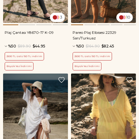
3
10
Plaj Çantası Y8670-17 K-09
Pareo Plaj Elbisesi 22329
Sarı/Turkuaz
%50
$89.90
$44.95
%50
$164.90
$82.45
2500 TL üstü 150 TL indirim
2500 TL üstü 150 TL indirim
Büyük Yaz İndirimi
Büyük Yaz İndirimi