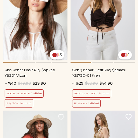
3
1
Kısa Kenar Hasır Plaj Şapkası
Geniş Kenar Hasır Plaj Şapkası
Y8201 Vizon
Y25730-01 Krem
%40
$49.90
$29.90
%29
$62.90
$44.90
2500 TL üstü 150 TL indirim
2500 TL üstü 150 TL indirim
Büyük Yaz İndirimi
Büyük Yaz İndirimi