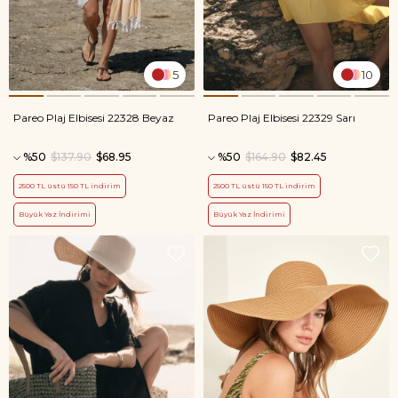
5
10
Pareo Plaj Elbisesi 22328 Beyaz
Pareo Plaj Elbisesi 22329 Sarı
%50
$137.90
$68.95
%50
$164.90
$82.45
2500 TL üstü 150 TL indirim
2500 TL üstü 150 TL indirim
Büyük Yaz İndirimi
Büyük Yaz İndirimi