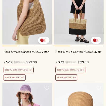
3
1
Hasır Omuz Çantası Y9203 Vizon
Hasır Omuz Çantası Y9209 Siyah
%32
$189.90
$129.90
%32
$189.90
$129.90
2500 TL üstü 150 TL indirim
2500 TL üstü 150 TL indirim
Büyük Yaz İndirimi
Büyük Yaz İndirimi