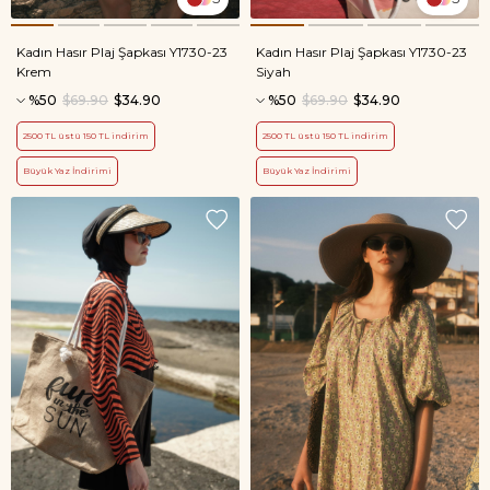
Kadın Hasır Plaj Şapkası Y1730-23
Kadın Hasır Plaj Şapkası Y1730-23
Krem
Siyah
%50
$69.90
$34.90
%50
$69.90
$34.90
2500 TL üstü 150 TL indirim
2500 TL üstü 150 TL indirim
Büyük Yaz İndirimi
Büyük Yaz İndirimi