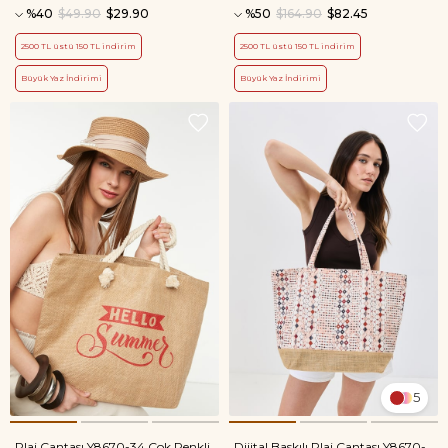
%40
$49.90
$29.90
%50
$164.90
$82.45
2500 TL üstü 150 TL indirim
2500 TL üstü 150 TL indirim
Büyük Yaz İndirimi
Büyük Yaz İndirimi
5
Plaj Çantası Y8670-34 Çok Renkli
Dijital Baskılı Plaj Çantası Y8670-