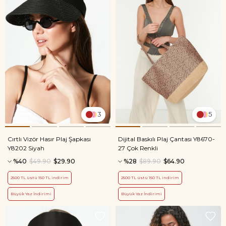
3
5
Cırtlı Vizör Hasır Plaj Şapkası
Dijital Baskılı Plaj Çantası Y8670-
Y8202 Siyah
27 Çok Renkli
%40
$49.90
$29.90
%28
$89.90
$64.90
2500 TL üstü 150 TL indirim
2500 TL üstü 150 TL indirim
Büyük Yaz İndirimi
Büyük Yaz İndirimi