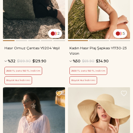
2
5
Hasır Omuz Çantası Y9204 Yeşil
Kadın Hasır Plaj Şapkası Y1730-23
Vizon
%32
$189.90
$129.90
%50
$69.90
$34.90
2500 TL üstü 150 TL indirim
2500 TL üstü 150 TL indirim
Büyük Yaz İndirimi
Büyük Yaz İndirimi