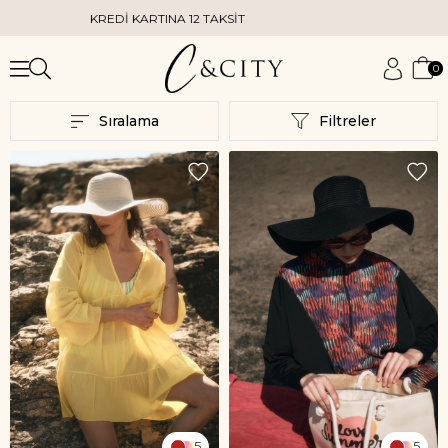
Dİ KARTINA 12 TAKSİT
KAPIDA KREDİ KA
0
Sıralama
Filtreler
5
5